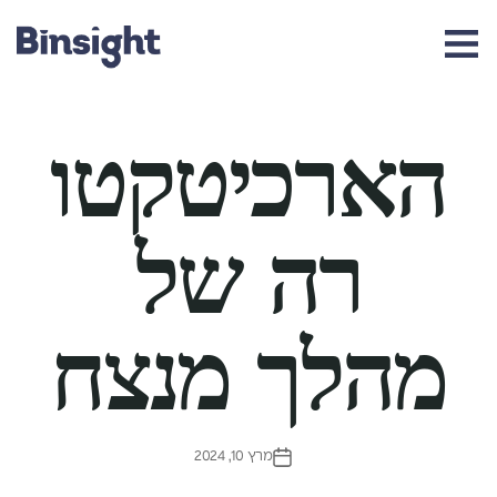
ht
הארכיטקטו
רה של
מהלך מנצח
מרץ 10, 2024
תאריך
פוסט