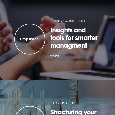
בונים אסטרטגיה מנצחת
Insights and
tools for smarter
Empower.
managment
קרא עוד
בניית תכנית עבודה
Stracturing your