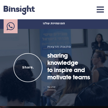
ht
המומחיות שלנו
סדנאות והרצאות
sharing
knowledge
Share.
to inspire and
motivate teams
קרא עוד