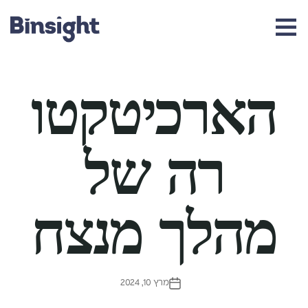
ht
הארכיטקטו
רה של
מהלך מנצח
מרץ 10, 2024
תאריך
פוסט