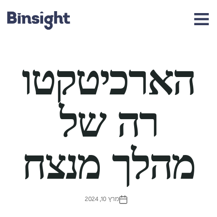
ht
הארכיטקטו
רה של
מהלך מנצח
מרץ 10, 2024
תאריך
פוסט